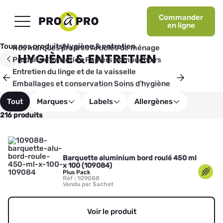
Commander
en ligne
Tous nos produits
Hygiène & entretien
Nos marques propres
Articles de ménage
HYGIÈNE & ENTRETIEN
Produits d'entretien
Papiers et mouchoirs
Entretien du linge et de la vaisselle
Emballages et conservation
Soins d'hygiène
du corps
Droguerie
Matériel de transport
Tout
Marques
Labels
Allergènes
Vêtements de travail
216 produits
Barquette aluminium bord roulé 450 ml
x 100 (109084)
Plus Pack
Réf : 109088
Vendu par Sachet
Voir le produit