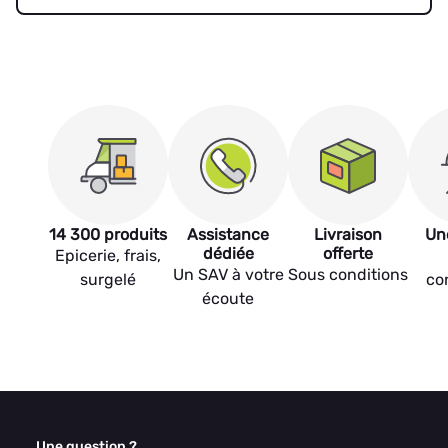
14 300 produits
Assistance
Livraison
Un
dédiée
offerte
Epicerie, frais,
Un SAV à votre
Sous conditions
surgelé
co
écoute
Une question ?