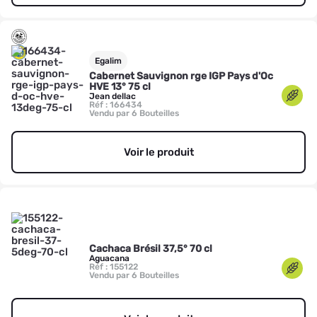
Egalim
Cabernet Sauvignon rge IGP Pays d'Oc
HVE 13° 75 cl
Jean dellac
Réf : 166434
Vendu par 6 Bouteilles
Voir le produit
Cachaca Brésil 37,5° 70 cl
Aguacana
Réf : 155122
Vendu par 6 Bouteilles