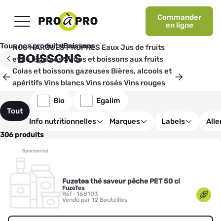
Commander
en ligne
Tous nos produits
Boissons
NOS MARQUES PROPRES
Eaux
Jus de fruits
BOISSONS
et de légumes
Sirops et boissons aux fruits
Colas et boissons gazeuses
Bières, alcools et
apéritifs
Vins blancs
Vins rosés
Vins rouges
Vins du Monde
Champagnes, mousseux et
Bio
Egalim
cidres
Tout
Info nutritionnelles
Marques
Labels
All
306 produits
Sponsorisé
Fuzetea thé saveur pêche PET 50 cl
FuzeTea
Réf : 168103
Vendu par 12 Bouteilles