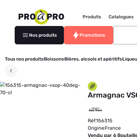
Produits
Catalogues
Nos produits
Promotions
Tous nos produits
Boissons
Bières, alcools et apéritifs
Liqueu
Armagnac VSO
Réf
156315
Origine
France
Vendu par 6 Bouteill