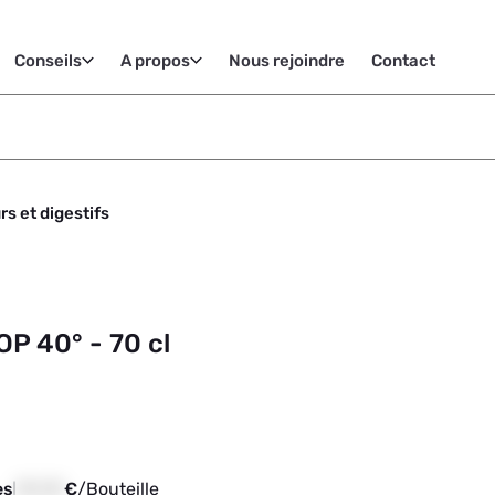
Conseils
A propos
Nous rejoindre
Contact
rs et digestifs
P 40° - 70 cl
es
00,00
€
/
Bouteille