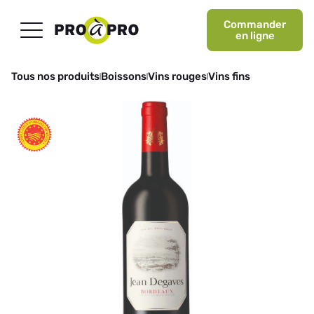
Commander
en ligne
Tous nos produits
Boissons
Vins rouges
Vins fins