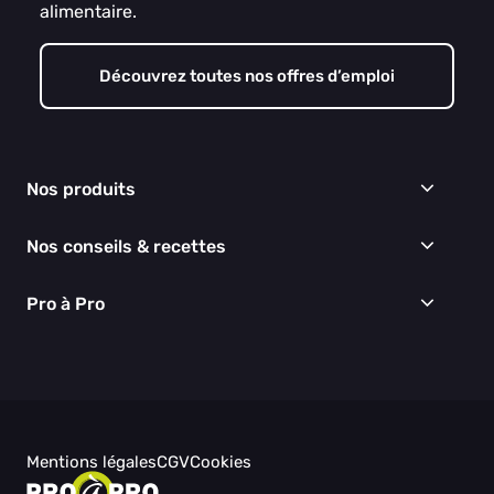
alimentaire.
Découvrez toutes nos offres d’emploi
Nos produits
Frais
Nos conseils & recettes
Épicerie
Surgelés
Conseils & idées menus
Pro à Pro
Boissons
Recettes
Cuisine & Art de la table
EGALIM
Nous connaître
Hygiène & entretien
Nos engagements RSE
Thématiques du moment
Nos partenaires
Nos actualités
Nos vidéos
Mentions légales
CGV
Cookies
Besoin d'aide ?