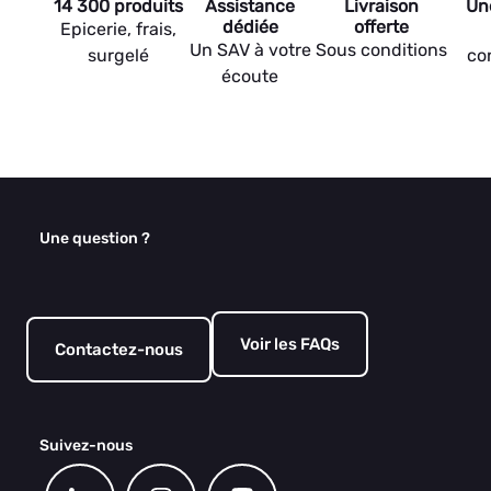
14 300 produits
Assistance
Livraison
Un
dédiée
offerte
Epicerie, frais,
Un SAV à votre
Sous conditions
surgelé
co
écoute
Une question ?
Voir les FAQs
Contactez-nous
Suivez-nous