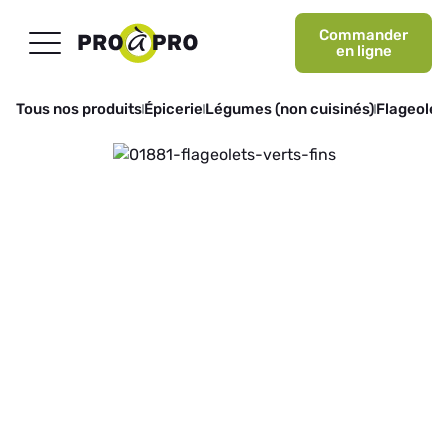
Commander
en ligne
Tous nos produits
Épicerie
Légumes (non cuisinés)
Flageolet