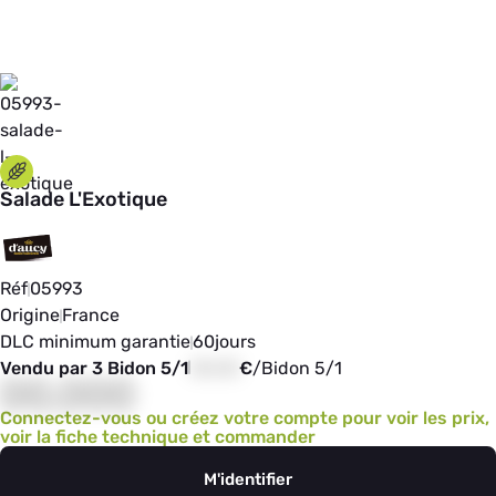
Salade L'Exotique
Réf
05993
Origine
France
DLC minimum garantie
60
jours
Vendu par 3 Bidon 5/1
00,00
€
/
Bidon 5/1
00,000
Connectez-vous ou créez votre compte pour voir les prix,
voir la fiche technique et commander
M'identifier