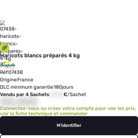
Haricots blancs préparés 4 kg
Réf
07438
Origine
France
DLC minimum garantie
180
jours
Vendu par 4 Sachets
00,00
€
/
Sachet
00,000
Connectez-vous ou créez votre compte pour voir les prix,
voir la fiche technique et commander
M'identifier