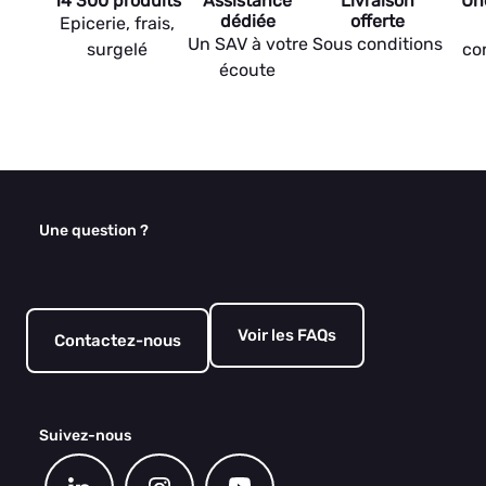
14 300 produits
Assistance
Livraison
Un
dédiée
offerte
Epicerie, frais,
Un SAV à votre
Sous conditions
surgelé
co
écoute
Une question ?
Voir les FAQs
Contactez-nous
Suivez-nous