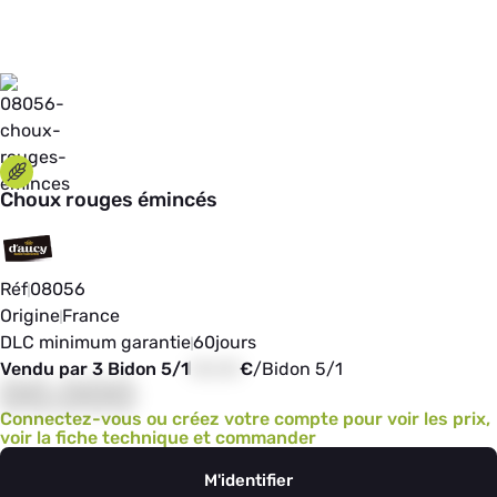
Choux rouges émincés
Réf
08056
Origine
France
DLC minimum garantie
60
jours
Vendu par 3 Bidon 5/1
00,00
€
/
Bidon 5/1
00,000
Connectez-vous ou créez votre compte pour voir les prix,
voir la fiche technique et commander
M'identifier