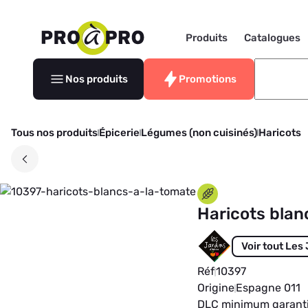
Produits
Catalogues
Nos produits
Promotions
Tous nos produits
Épicerie
Légumes (non cuisinés)
Haricots
Haricots blan
Voir tout Les
Réf
10397
Origine
Espagne 011
DLC minimum garant