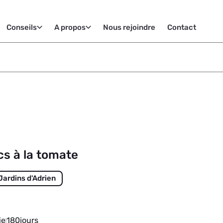
Conseils
A propos
Nous rejoindre
Contact
cs à la tomate
 Jardins d'Adrien
ie
180
jours