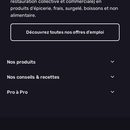
restauration collective et commerciale) en
produits d’épicerie, frais, surgelé, boissons et non
alimentaire.
Découvrez toutes nos offres d’emploi
Nos produits
Frais
Nos conseils & recettes
Épicerie
Surgelés
Conseils & idées menus
Pro à Pro
Boissons
Recettes
Cuisine & Art de la table
EGALIM
Nous connaître
Hygiène & entretien
Nos engagements RSE
Thématiques du moment
Nos partenaires
Nos actualités