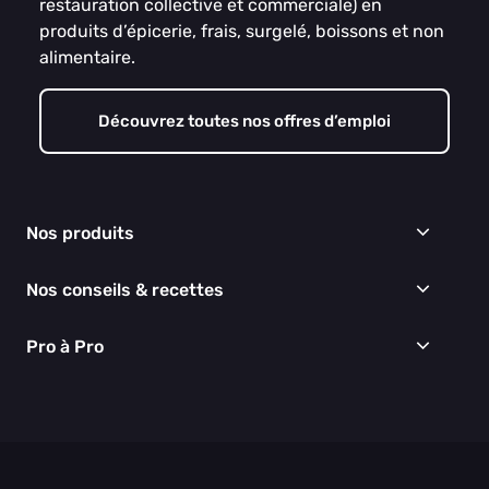
restauration collective et commerciale) en
produits d’épicerie, frais, surgelé, boissons et non
alimentaire.
Découvrez toutes nos offres d’emploi
Nos produits
Frais
Nos conseils & recettes
Épicerie
Surgelés
Conseils & idées menus
Pro à Pro
Boissons
Recettes
Cuisine & Art de la table
EGALIM
Nous connaître
Hygiène & entretien
Nos engagements RSE
Thématiques du moment
Nos partenaires
Nos actualités