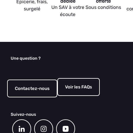
dédiée
offerte
Epicerie, frais,
Un SAV à votre
Sous conditions
surgelé
co
écoute
Une question ?
Voir les FAQs
Contactez-nous
Suivez-nous