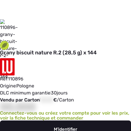
Grany biscuit nature R.2 (28,5 g) x 144
Réf
110896
Origine
Pologne
DLC minimum garantie
30
jours
Vendu par Carton
00,00
€
/
Carton
00,000
Connectez-vous ou créez votre compte pour voir les prix,
voir la fiche technique et commander
M'identifier