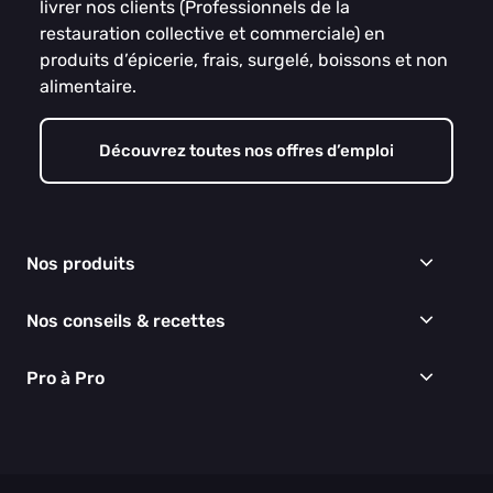
livrer nos clients (Professionnels de la
restauration collective et commerciale) en
produits d’épicerie, frais, surgelé, boissons et non
alimentaire.
Découvrez toutes nos offres d’emploi
Nos produits
Frais
Nos conseils & recettes
Épicerie
Surgelés
Conseils & idées menus
Pro à Pro
Boissons
Recettes
Cuisine & Art de la table
EGALIM
Nous connaître
Hygiène & entretien
Nos engagements RSE
Thématiques du moment
Nos partenaires