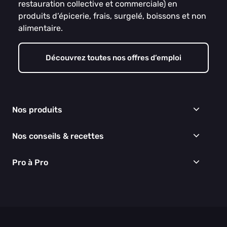
restauration collective et commerciale) en
produits d’épicerie, frais, surgelé, boissons et non
alimentaire.
Découvrez toutes nos offres d’emploi
Nos produits
Frais
Nos conseils & recettes
Épicerie
Surgelés
Conseils & idées menus
Pro à Pro
Boissons
Recettes
Cuisine & Art de la table
EGALIM
Nous connaître
Hygiène & entretien
Nos engagements RSE
Thématiques du moment
Nos partenaires
Nos actualités