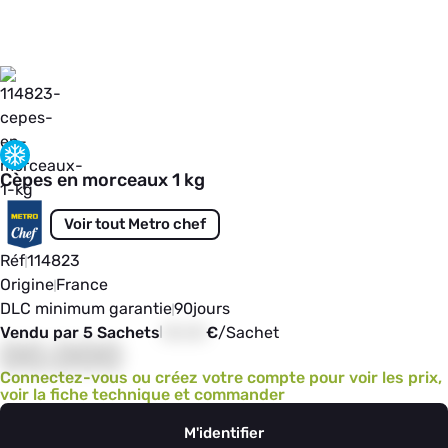
Cèpes en morceaux 1 kg
Voir tout Metro chef
Réf
114823
Origine
France
DLC minimum garantie
90
jours
Vendu par 5 Sachets
00,00
€
/
Sachet
00,000
Connectez-vous ou créez votre compte pour voir les prix,
voir la fiche technique et commander
M'identifier