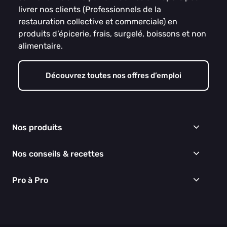
livrer nos clients (Professionnels de la
restauration collective et commerciale) en
produits d’épicerie, frais, surgelé, boissons et non
alimentaire.
Découvrez toutes nos offres d’emploi
Nos produits
Frais
Nos conseils & recettes
Épicerie
Surgelés
Conseils & idées menus
Pro à Pro
Boissons
Recettes
Cuisine & Art de la table
EGALIM
Nous connaître
Hygiène & entretien
Nos engagements RSE
Thématiques du moment
Nos partenaires