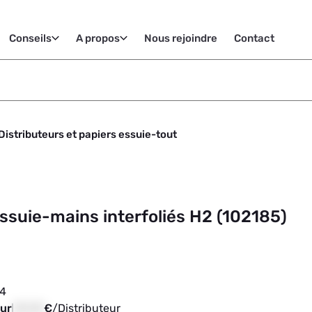
Conseils
A propos
Nous rejoindre
Contact
Distributeurs et papiers essuie-tout
essuie-mains interfoliés H2 (102185)
04
eur
00,00
€
/
Distributeur