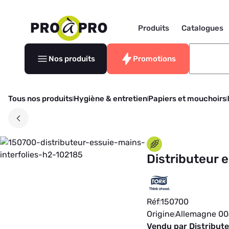
Produits
Catalogues
Nos produits
Promotions
Tous nos produits
Hygiène & entretien
Papiers et mouchoirs
Distributeur 
Réf
150700
Origine
Allemagne 0
Vendu par Distribut