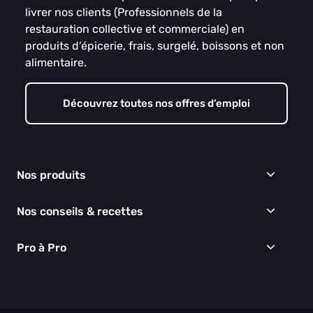
livrer nos clients (Professionnels de la
restauration collective et commerciale) en
produits d’épicerie, frais, surgelé, boissons et non
alimentaire.
Découvrez toutes nos offres d’emploi
Nos produits
Frais
Nos conseils & recettes
Épicerie
Surgelés
Conseils & idées menus
Pro à Pro
Boissons
Recettes
Cuisine & Art de la table
EGALIM
Nous connaître
Hygiène & entretien
Nos engagements RSE
Thématiques du moment
Nos partenaires