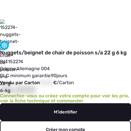
Nuggets/beignet de chair de poisson s/a 22 g 6 kg
Réf
152274
Origine
Allemagne 004
DLC minimum garantie
90
jours
Vendu par Carton
00,00
€
/
Carton
00,000
Connectez-vous ou créez votre compte pour voir les prix,
voir la fiche technique et commander
M'identifier
Créer mon compte