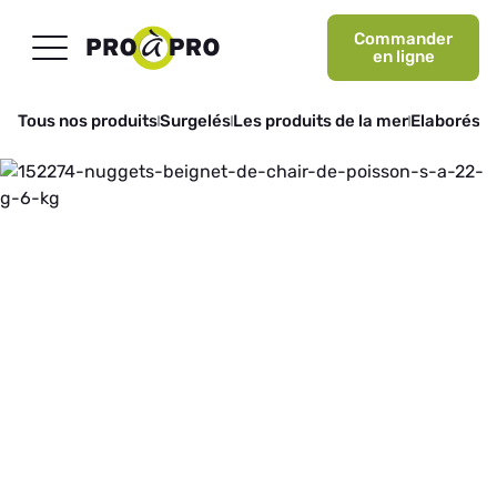
Commander
en ligne
Tous nos produits
Surgelés
Les produits de la mer
Elaborés d