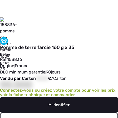
Pomme de terre farcie 160 g x 35
Gelae
Réf
153836
Origine
France
DLC minimum garantie
90
jours
Vendu par Carton
00,00
€
/
Carton
00,000
Connectez-vous ou créez votre compte pour voir les prix,
voir la fiche technique et commander
M'identifier