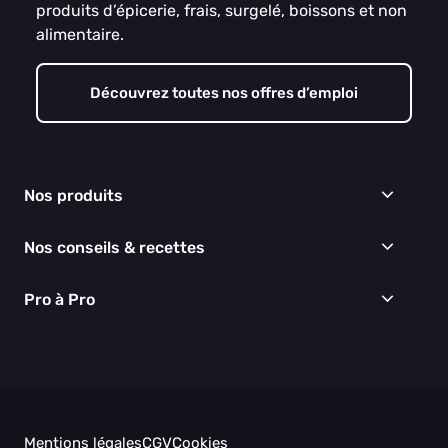
produits d’épicerie, frais, surgelé, boissons et non
alimentaire.
Découvrez toutes nos offres d’emploi
Nos produits
Frais
Nos conseils & recettes
Épicerie
Surgelés
Conseils & idées menus
Pro à Pro
Boissons
Recettes
Cuisine & Art de la table
EGALIM
Nous connaître
Hygiène & entretien
Nos engagements RSE
Thématiques du moment
Nos partenaires
Nos actualités
Nos vidéos
Mentions légales
CGV
Cookies