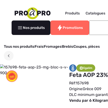
Produits
Catalogues
Nos produits
Promotions
Tous nos produits
Frais
Fromages
Brebis
Coupes, pièces
Egalim
Feta AOP 23%
Réf
157698
Origine
Grèce 009
DLC minimum garant
Vendu par 6 Kilogr