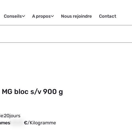
Conseils
A propos
Nous rejoindre
Contact
 MG bloc s/v 900 g
ie
20
jours
ammes
00,00
€
/
Kilogramme