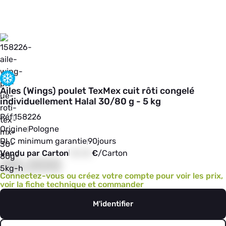
Ailes (Wings) poulet TexMex cuit rôti congelé
individuellement Halal 30/80 g - 5 kg
Réf
158226
Origine
Pologne
DLC minimum garantie
90
jours
Vendu par Carton
00,00
€
/
Carton
00,000
Connectez-vous ou créez votre compte pour voir les prix,
voir la fiche technique et commander
M'identifier