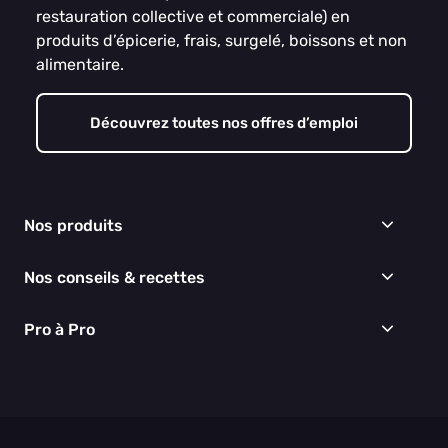
restauration collective et commerciale) en
produits d’épicerie, frais, surgelé, boissons et non
alimentaire.
Découvrez toutes nos offres d’emploi
Nos produits
Frais
Nos conseils & recettes
Épicerie
Surgelés
Conseils & idées menus
Pro à Pro
Boissons
Recettes
Cuisine & Art de la table
EGALIM
Nous connaître
Hygiène & entretien
Nos engagements RSE
Thématiques du moment
Nos partenaires
Nos actualités