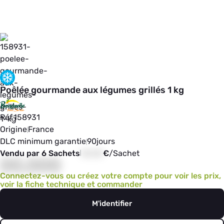
Poêlée gourmande aux légumes grillés 1 kg
Réf
158931
Origine
France
DLC minimum garantie
90
jours
Vendu par 6 Sachets
00,00
€
/
Sachet
00,000
Connectez-vous ou créez votre compte pour voir les prix,
voir la fiche technique et commander
M'identifier