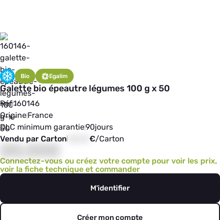
Bio
Egalim
Galette bio épeautre légumes 100 g x 50
Réf
160146
Origine
France
DLC minimum garantie
90
jours
Vendu par Carton
00,00
€
/
Carton
00,000
Connectez-vous ou créez votre compte pour voir les prix,
voir la fiche technique et commander
M'identifier
Créer mon compte