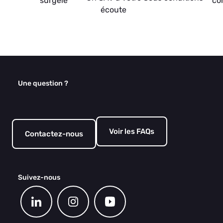
surgelé
co
écoute
Une question ?
Voir les FAQs
Contactez-nous
Suivez-nous