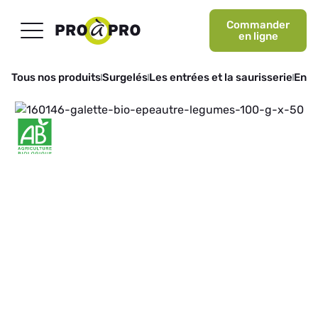
Commander
en ligne
Tous nos produits
Surgelés
Les entrées et la saurisserie
Entr