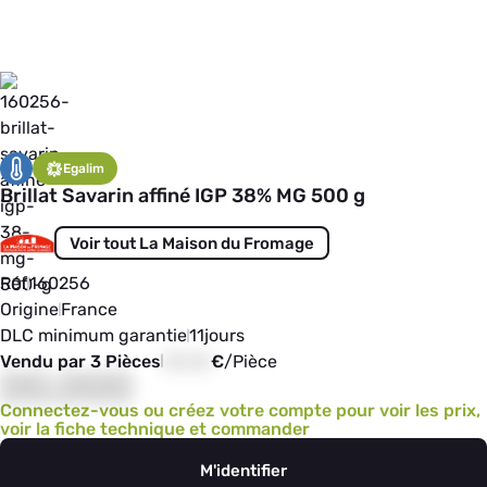
Egalim
Brillat Savarin affiné IGP 38% MG 500 g
Voir tout La Maison du Fromage
Réf
160256
Origine
France
DLC minimum garantie
11
jours
Vendu par 3 Pièces
00,00
€
/
Pièce
00,000
Connectez-vous ou créez votre compte pour voir les prix,
voir la fiche technique et commander
M'identifier