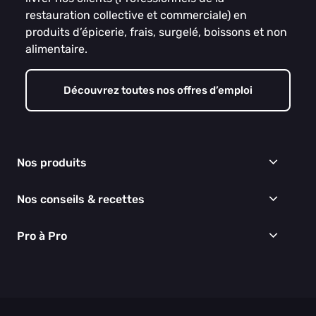
restauration collective et commerciale) en
produits d’épicerie, frais, surgelé, boissons et non
alimentaire.
Découvrez toutes nos offres d’emploi
Nos produits
Frais
Nos conseils & recettes
Épicerie
Surgelés
Conseils & idées menus
Pro à Pro
Boissons
Recettes
Cuisine & Art de la table
EGALIM
Nous connaître
Hygiène & entretien
Nos engagements RSE
Thématiques du moment
Nos partenaires
Nos actualités