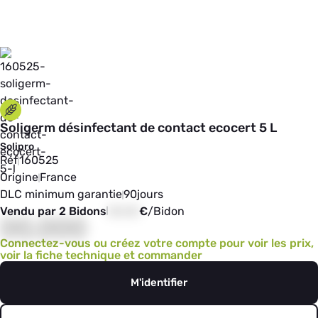
Soligerm désinfectant de contact ecocert 5 L
Solipro
Réf
160525
Origine
France
DLC minimum garantie
90
jours
Vendu par 2 Bidons
00,00
€
/
Bidon
00,000
Connectez-vous ou créez votre compte pour voir les prix,
voir la fiche technique et commander
M'identifier