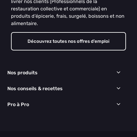
livrer nos clients (Professionnels de la
restauration collective et commerciale) en
produits d’épicerie, frais, surgelé, boissons et non
alimentaire.
Découvrez toutes nos offres d’emploi
Nos produits
Frais
Nos conseils & recettes
Épicerie
Surgelés
Conseils & idées menus
Pro à Pro
Boissons
Recettes
Cuisine & Art de la table
EGALIM
Nous connaître
Hygiène & entretien
Nos engagements RSE
Thématiques du moment
Nos partenaires