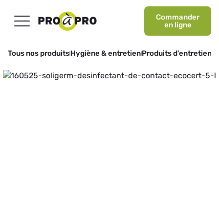
Commander
en ligne
Tous nos produits
Hygiène & entretien
Produits d'entretien
D