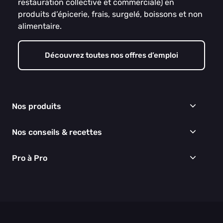
restauration collective et commerciale) en
produits d’épicerie, frais, surgelé, boissons et non
alimentaire.
Découvrez toutes nos offres d’emploi
Nos produits
Frais
Nos conseils & recettes
Épicerie
Surgelés
Conseils & idées menus
Pro à Pro
Boissons
Recettes
Cuisine & Art de la table
EGALIM
Nous connaître
Hygiène & entretien
Nos engagements RSE
Thématiques du moment
Nos partenaires
Nos actualités