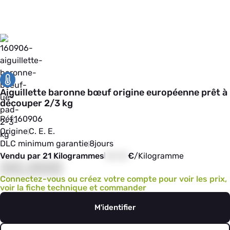
Aiguillette baronne bœuf origine européenne prêt à
découper 2/3 kg
Réf
160906
Origine
C. E. E.
DLC minimum garantie
8
jours
Vendu par 21 Kilogrammes
00,00
€
/
Kilogramme
00,000
Connectez-vous ou créez votre compte pour voir les prix,
voir la fiche technique et commander
M'identifier