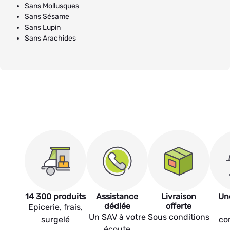
Sans Mollusques
Sans Sésame
Sans Lupin
Sans Arachides
14 300 produits
Assistance
Livraison
Un
dédiée
offerte
Epicerie, frais,
Un SAV à votre
Sous conditions
surgelé
co
écoute