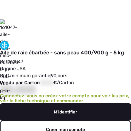
Aile de raie ébarbée - sans peau 400/900 g - 5 kg
Réf
161047
Origine
USA
DLC minimum garantie
90
jours
Vendu par Carton
00,00
€
/
Carton
00,000
Connectez-vous ou créez votre compte pour voir les prix,
voir la fiche technique et commander
M'identifier
Créer mon compte