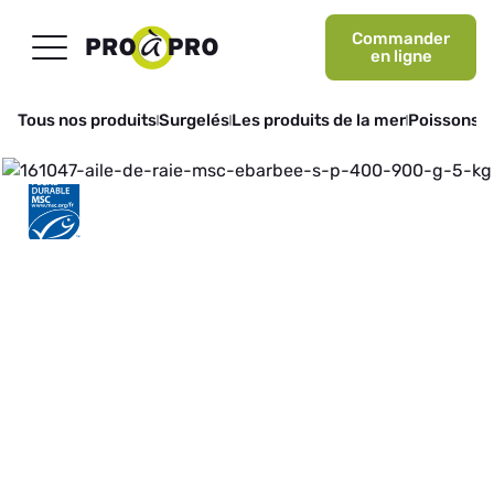
Commander
en ligne
Tous nos produits
Surgelés
Les produits de la mer
Poissons b