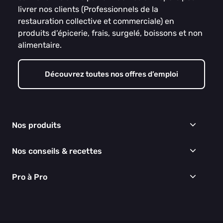
livrer nos clients (Professionnels de la
restauration collective et commerciale) en
produits d’épicerie, frais, surgelé, boissons et non
alimentaire.
Découvrez toutes nos offres d’emploi
Nos produits
Frais
Nos conseils & recettes
Épicerie
Surgelés
Conseils & idées menus
Pro à Pro
Boissons
Recettes
Cuisine & Art de la table
EGALIM
Nous connaître
Hygiène & entretien
Nos engagements RSE
Thématiques du moment
Nos partenaires