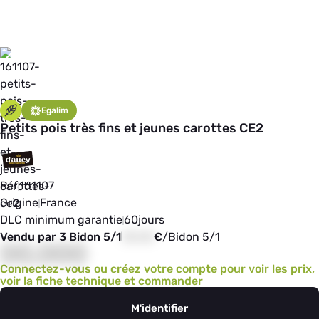
Egalim
Petits pois très fins et jeunes carottes CE2
Réf
161107
Origine
France
DLC minimum garantie
60
jours
Vendu par 3 Bidon 5/1
00,00
€
/
Bidon 5/1
00,000
Connectez-vous ou créez votre compte pour voir les prix,
voir la fiche technique et commander
M'identifier