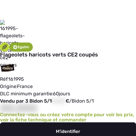
Egalim
Flageolets haricots verts CE2 coupés
Réf
161995
Origine
France
DLC minimum garantie
60
jours
Vendu par 3 Bidon 5/1
00,00
€
/
Bidon 5/1
00,000
Connectez-vous ou créez votre compte pour voir les prix,
voir la fiche technique et commander
M'identifier