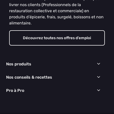
livrer nos clients (Professionnels de la
restauration collective et commerciale) en
produits d’épicerie, frais, surgelé, boissons et non
alimentaire.
Découvrez toutes nos offres d’emploi
Nos produits
Frais
Nos conseils & recettes
Épicerie
Surgelés
Conseils & idées menus
Pro à Pro
Boissons
Recettes
Cuisine & Art de la table
EGALIM
Nous connaître
Hygiène & entretien
Nos engagements RSE
Thématiques du moment
Nos partenaires