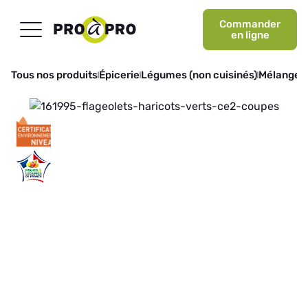
Commander
en ligne
Tous nos produits
Épicerie
Légumes (non cuisinés)
Mélanges