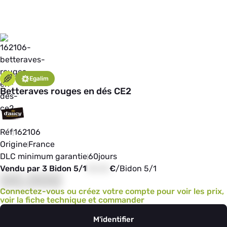
Egalim
Betteraves rouges en dés CE2
Réf
162106
Origine
France
DLC minimum garantie
60
jours
Vendu par 3 Bidon 5/1
00,00
€
/
Bidon 5/1
00,000
Connectez-vous ou créez votre compte pour voir les prix,
voir la fiche technique et commander
M'identifier