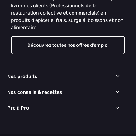
livrer nos clients (Professionnels de la
restauration collective et commerciale) en
produits d’épicerie, frais, surgelé, boissons et non
alimentaire.
Découvrez toutes nos offres d’emploi
Nos produits
Frais
Nos conseils & recettes
Épicerie
Surgelés
Conseils & idées menus
Pro à Pro
Boissons
Recettes
Cuisine & Art de la table
EGALIM
Nous connaître
Hygiène & entretien
Nos engagements RSE
Thématiques du moment
Nos partenaires