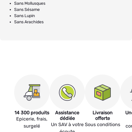
Sans Mollusques
Sans Sésame
Sans Lupin
Sans Arachides
14 300 produits
Assistance
Livraison
Un
dédiée
offerte
Epicerie, frais,
Un SAV à votre
Sous conditions
surgelé
co
écoute