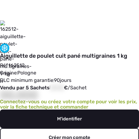
Aiguillette de poulet cuit pané multigraines 1 kg
Réf
162512
Origine
Pologne
DLC minimum garantie
90
jours
Vendu par 5 Sachets
00,00
€
/
Sachet
00,000
Connectez-vous ou créez votre compte pour voir les prix,
voir la fiche technique et commander
M'identifier
Créer mon compte