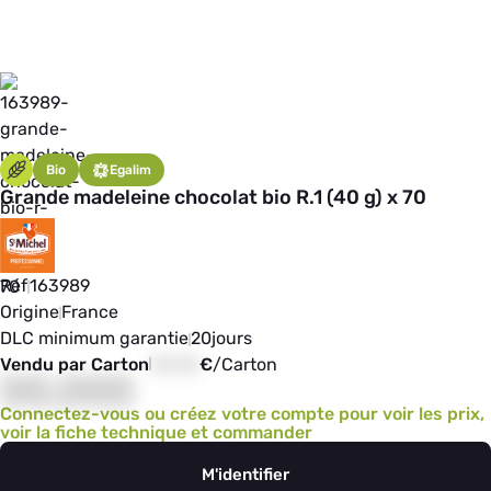
Bio
Egalim
Grande madeleine chocolat bio R.1 (40 g) x 70
Réf
163989
Origine
France
DLC minimum garantie
20
jours
Vendu par Carton
00,00
€
/
Carton
00,000
Connectez-vous ou créez votre compte pour voir les prix,
voir la fiche technique et commander
M'identifier