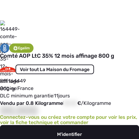
Egalim
Comté AOP LtC 35% 12 mois affinage 800 g
Voir tout La Maison du Fromage
Réf
164449
Origine
France
DLC minimum garantie
11
jours
Vendu par 0.8 Kilogramme
00,00
€
/
Kilogramme
00,000
Connectez-vous ou créez votre compte pour voir les prix,
voir la fiche technique et commander
M'identifier