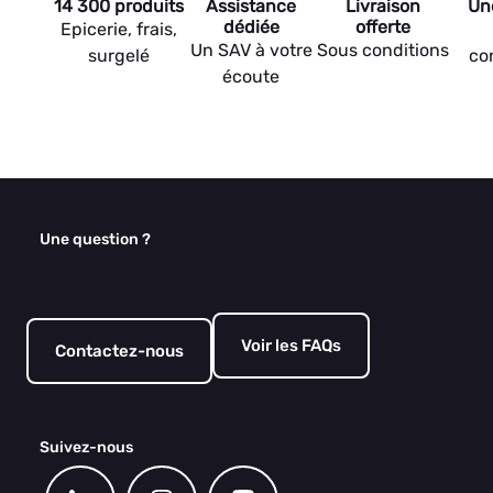
14 300 produits
Assistance
Livraison
Un
dédiée
offerte
Epicerie, frais,
Un SAV à votre
Sous conditions
surgelé
co
écoute
Une question ?
Voir les FAQs
Contactez-nous
Suivez-nous