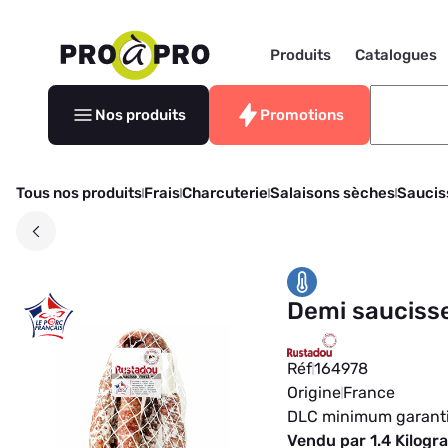
Produits
Catalogues
Nos produits
Promotions
Tous nos produits
Frais
Charcuterie
Salaisons sèches
Saucis
Demi saucisse
Réf
164978
Origine
France
DLC minimum garant
Vendu par 1.4 Kilog