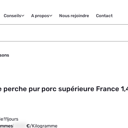
Conseils
A propos
Nous rejoindre
Contact
sons
 perche pur porc supérieure France 1,
ie
11
jours
rammes
00,00
€
/
Kilogramme