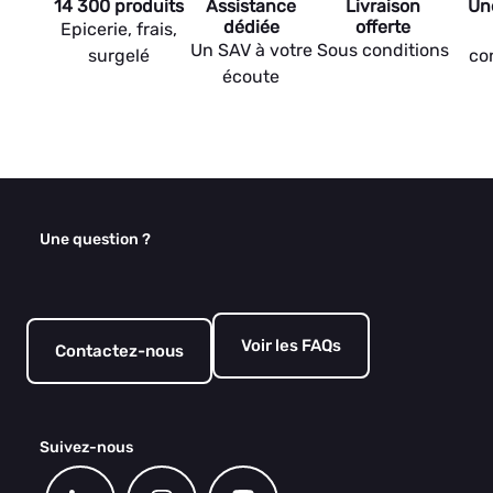
14 300 produits
Assistance
Livraison
Un
dédiée
offerte
Epicerie, frais,
Un SAV à votre
Sous conditions
surgelé
co
écoute
Une question ?
Voir les FAQs
Contactez-nous
Suivez-nous