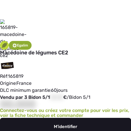
Egalim
Macédoine de légumes CE2
Réf
165819
Origine
France
DLC minimum garantie
60
jours
Vendu par 3 Bidon 5/1
00,00
€
/
Bidon 5/1
00,000
Connectez-vous ou créez votre compte pour voir les prix,
voir la fiche technique et commander
M'identifier