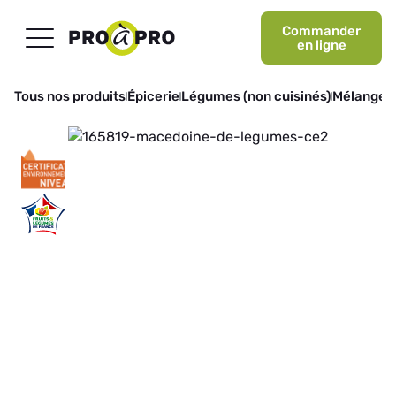
Commander
en ligne
Tous nos produits
Épicerie
Légumes (non cuisinés)
Mélanges