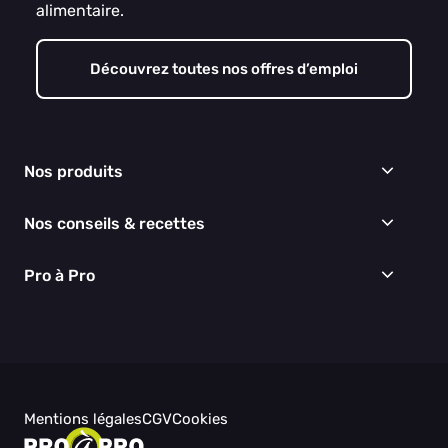
alimentaire.
Découvrez toutes nos offres d’emploi
Nos produits
Frais
Nos conseils & recettes
Épicerie
Surgelés
Conseils & idées menus
Pro à Pro
Boissons
Recettes
Cuisine & Art de la table
EGALIM
Nous connaître
Hygiène & entretien
Nos engagements RSE
Thématiques du moment
Nos partenaires
Nos actualités
Nos vidéos
Mentions légales
CGV
Cookies
Besoin d'aide ?