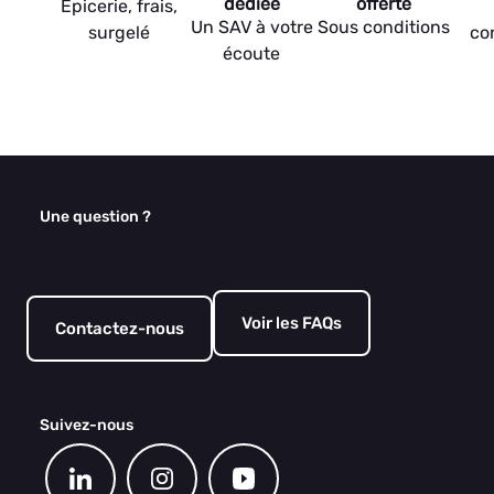
dédiée
offerte
Epicerie, frais,
Un SAV à votre
Sous conditions
surgelé
co
écoute
Une question ?
Voir les FAQs
Contactez-nous
Suivez-nous