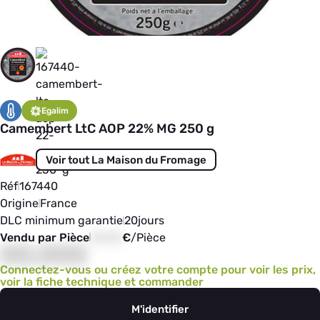
Egalim
Camembert LtC AOP 22% MG 250 g
Voir tout La Maison du Fromage
Réf
167440
Origine
France
DLC minimum garantie
20
jours
Vendu par Pièce
00,00
€
/
Pièce
00,000
Connectez-vous ou créez votre compte pour voir les prix,
voir la fiche technique et commander
M'identifier