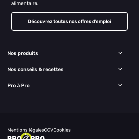
alimentaire.
Découvrez toutes nos offres d’emploi
Nos produits
Frais
Nos conseils & recettes
Épicerie
Surgelés
Conseils & idées menus
Pro à Pro
Boissons
Recettes
Cuisine & Art de la table
EGALIM
Nous connaître
Hygiène & entretien
Nos engagements RSE
Thématiques du moment
Nos partenaires
Nos actualités
Nos vidéos
Mentions légales
CGV
Cookies
Besoin d'aide ?