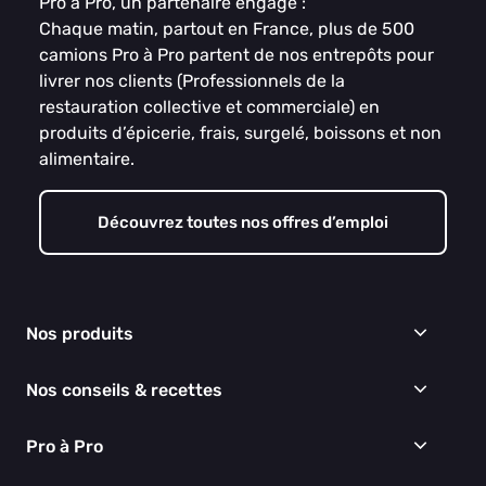
Pro à Pro, un partenaire engagé :
Chaque matin, partout en France, plus de 500
camions Pro à Pro partent de nos entrepôts pour
livrer nos clients (Professionnels de la
restauration collective et commerciale) en
produits d’épicerie, frais, surgelé, boissons et non
alimentaire.
Découvrez toutes nos offres d’emploi
Nos produits
Frais
Nos conseils & recettes
Épicerie
Surgelés
Conseils & idées menus
Pro à Pro
Boissons
Recettes
Cuisine & Art de la table
EGALIM
Nous connaître