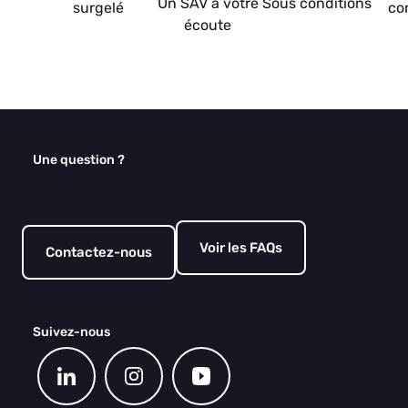
Un SAV à votre
Sous conditions
surgelé
co
écoute
Une question ?
Voir les FAQs
Contactez-nous
Suivez-nous