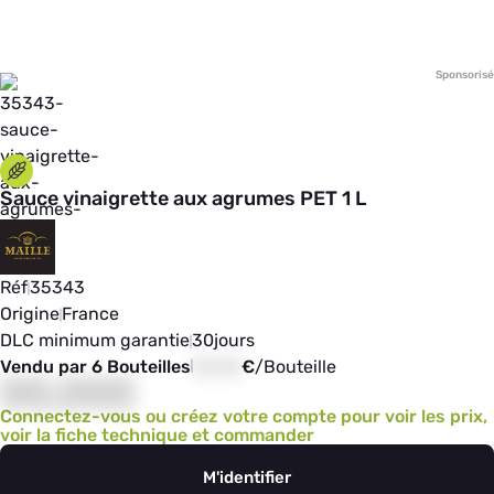
Sponsorisé
Sauce vinaigrette aux agrumes PET 1 L
Réf
35343
Origine
France
DLC minimum garantie
30
jours
Vendu par 6 Bouteilles
00,00
€
/
Bouteille
00,000
Connectez-vous ou créez votre compte pour voir les prix,
voir la fiche technique et commander
M'identifier