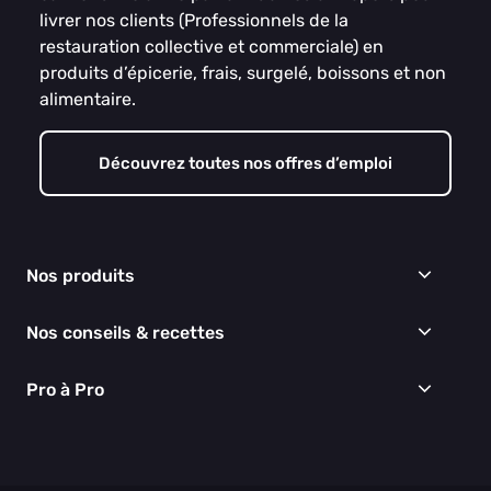
livrer nos clients (Professionnels de la
restauration collective et commerciale) en
produits d’épicerie, frais, surgelé, boissons et non
alimentaire.
Découvrez toutes nos offres d’emploi
Nos produits
Frais
Nos conseils & recettes
Épicerie
Surgelés
Conseils & idées menus
Pro à Pro
Boissons
Recettes
Cuisine & Art de la table
EGALIM
Nous connaître
Hygiène & entretien
Nos engagements RSE
Thématiques du moment
Nos partenaires