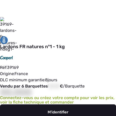
Lardons FR natures n°1 - 1 kg
Réf
39169
Origine
France
DLC minimum garantie
8
jours
Vendu par 6 Barquettes
00,00
€
/
Barquette
00,000
Connectez-vous ou créez votre compte pour voir les prix,
voir la fiche technique et commander
M'identifier