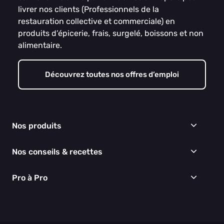
livrer nos clients (Professionnels de la
restauration collective et commerciale) en
produits d’épicerie, frais, surgelé, boissons et non
alimentaire.
Découvrez toutes nos offres d’emploi
Nos produits
Frais
Nos conseils & recettes
Épicerie
Surgelés
Conseils & idées menus
Pro à Pro
Boissons
Recettes
Cuisine & Art de la table
EGALIM
Nous connaître
Hygiène & entretien
Nos engagements RSE
Thématiques du moment
Nos partenaires