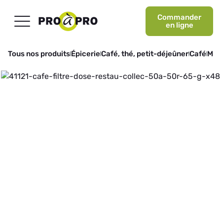
Commander
en ligne
Tous nos produits
Épicerie
Café, thé, petit-déjeûner
Café
Mou