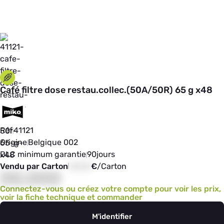
Café filtre dose restau.collec.(50A/50R) 65 g x48
Réf
41121
Origine
Belgique 002
DLC minimum garantie
90
jours
Vendu par Carton
00,00
€
/
Carton
00,000
Connectez-vous ou créez votre compte pour voir les prix,
voir la fiche technique et commander
M'identifier