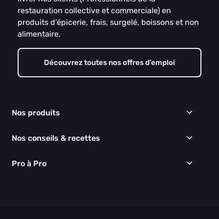
restauration collective et commerciale) en
produits d’épicerie, frais, surgelé, boissons et non
alimentaire.
Découvrez toutes nos offres d’emploi
Nos produits
Frais
Nos conseils & recettes
Épicerie
Surgelés
Conseils & idées menus
Pro à Pro
Boissons
Recettes
Cuisine & Art de la table
EGALIM
Nous connaître
Hygiène & entretien
Nos engagements RSE
Thématiques du moment
Nos partenaires
Nos actualités