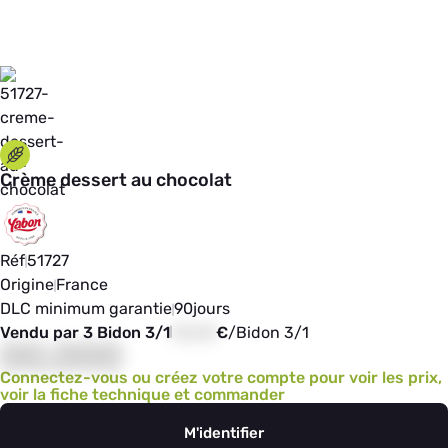
Crème dessert au chocolat
Réf
51727
Origine
France
DLC minimum garantie
90
jours
Vendu par 3 Bidon 3/1
00,00
€
/
Bidon 3/1
00,000
Connectez-vous ou créez votre compte pour voir les prix,
voir la fiche technique et commander
M'identifier