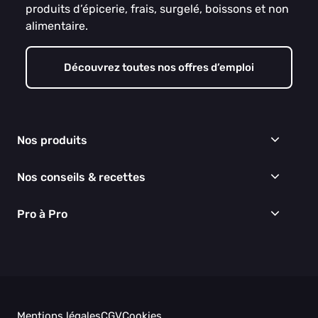
produits d’épicerie, frais, surgelé, boissons et non
alimentaire.
Découvrez toutes nos offres d’emploi
Nos produits
Frais
Nos conseils & recettes
Épicerie
Surgelés
Conseils & idées menus
Pro à Pro
Boissons
Recettes
Cuisine & Art de la table
EGALIM
Nous connaître
Hygiène & entretien
Nos engagements RSE
Thématiques du moment
Nos partenaires
Nos actualités
Nos vidéos
Mentions légales
CGV
Cookies