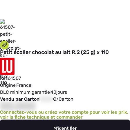
Petit écolier chocolat au lait R.2 (25 g) x 110
Réf
61507
Origine
France
DLC minimum garantie
40
jours
Vendu par Carton
00,00
€
/
Carton
00,000
Connectez-vous ou créez votre compte pour voir les prix,
voir la fiche technique et commander
M'identifier