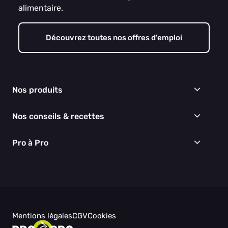
alimentaire.
Découvrez toutes nos offres d’emploi
Nos produits
Frais
Nos conseils & recettes
Épicerie
Surgelés
Conseils & idées menus
Pro à Pro
Boissons
Recettes
Cuisine & Art de la table
EGALIM
Nous connaître
Hygiène & entretien
Nos engagements RSE
Thématiques du moment
Nos partenaires
Nos actualités
Nos vidéos
Mentions légales
CGV
Cookies
Besoin d'aide ?