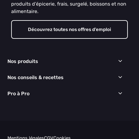
produits d’épicerie, frais, surgelé, boissons et non
alimentaire.
Découvrez toutes nos offres d’emploi
Nos produits
Frais
Nos conseils & recettes
Épicerie
Surgelés
Conseils & idées menus
Pro à Pro
Boissons
Recettes
Cuisine & Art de la table
EGALIM
Nous connaître
Hygiène & entretien
Nos engagements RSE
Thématiques du moment
Nos partenaires
Nos actualités
Nos vidéos
Mentions légales
CGV
Cookies