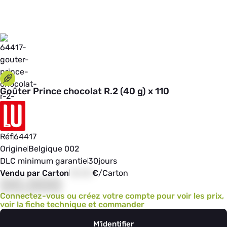
Goûter Prince chocolat R.2 (40 g) x 110
Réf
64417
Origine
Belgique 002
DLC minimum garantie
30
jours
Vendu par Carton
00,00
€
/
Carton
00,000
Connectez-vous ou créez votre compte pour voir les prix,
voir la fiche technique et commander
M'identifier