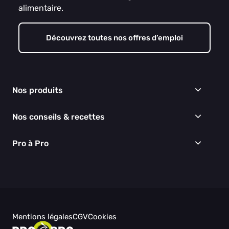
alimentaire.
Découvrez toutes nos offres d’emploi
Nos produits
Frais
Nos conseils & recettes
Épicerie
Surgelés
Conseils & idées menus
Pro à Pro
Boissons
Recettes
Cuisine & Art de la table
EGALIM
Nous connaître
Hygiène & entretien
Nos engagements RSE
Thématiques du moment
Nos partenaires
Nos actualités
Nos vidéos
Mentions légales
CGV
Cookies
Besoin d'aide ?