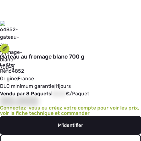
Gâteau au fromage blanc 700 g
Le Ster
Réf
64852
Origine
France
DLC minimum garantie
11
jours
Vendu par 8 Paquets
00,00
€
/
Paquet
00,000
Connectez-vous ou créez votre compte pour voir les prix,
voir la fiche technique et commander
M'identifier