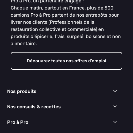
Pro à Pro, un partenaire engagé :
Chaque matin, partout en France, plus de 500
camions Pro à Pro partent de nos entrepôts pour
livrer nos clients (Professionnels de la
restauration collective et commerciale) en
produits d’épicerie, frais, surgelé, boissons et non
alimentaire.
Découvrez toutes nos offres d’emploi
Nos produits
Frais
Nos conseils & recettes
Épicerie
Surgelés
Conseils & idées menus
Pro à Pro
Boissons
Recettes
Cuisine & Art de la table
EGALIM
Nous connaître