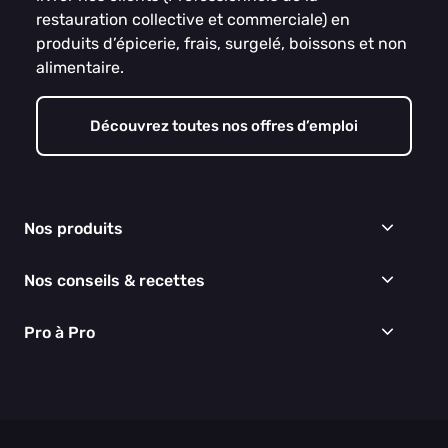
restauration collective et commerciale) en
produits d’épicerie, frais, surgelé, boissons et non
alimentaire.
Découvrez toutes nos offres d’emploi
Nos produits
Frais
Nos conseils & recettes
Épicerie
Surgelés
Conseils & idées menus
Pro à Pro
Boissons
Recettes
Cuisine & Art de la table
EGALIM
Nous connaître
Hygiène & entretien
Nos engagements RSE
Thématiques du moment
Nos partenaires
Nos actualités