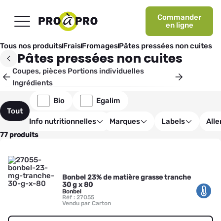
Commander
en ligne
Tous nos produits
Frais
Fromages
Pâtes pressées non cuites
Pâtes pressées non cuites
Coupes, pièces
Portions individuelles
Ingrédients
Bio
Egalim
Tout
Info nutritionnelles
Marques
Labels
All
77 produits
Bonbel 23% de matière grasse tranche
30 g x 80
Bonbel
Réf : 27055
Vendu par Carton